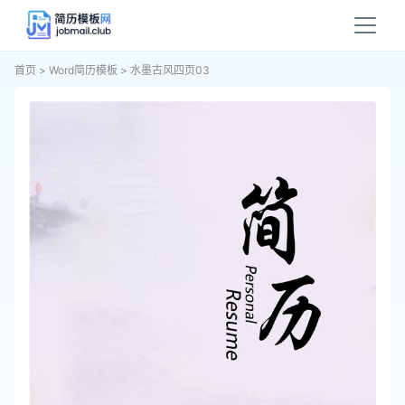
首页
>
Word简历模板
>
水墨古风四页03