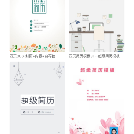
四页006-封面+内容+自荐信
四页简历模板31--超级简历模板