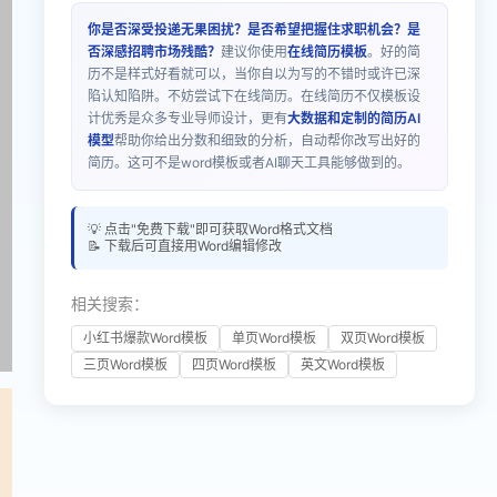
你是否深受投递无果困扰？是否希望把握住求职机会？是
否深感招聘市场残酷？
建议你使用
在线简历模板
。好的简
历不是样式好看就可以，当你自以为写的不错时或许已深
陷认知陷阱。不妨尝试下在线简历。在线简历不仅模板设
计优秀是众多专业导师设计，更有
大数据和定制的简历AI
模型
帮助你给出分数和细致的分析，自动帮你改写出好的
简历。这可不是word模板或者AI聊天工具能够做到的。
💡 点击"免费下载"即可获取Word格式文档
📝 下载后可直接用Word编辑修改
相关搜索：
小红书爆款Word模板
单页Word模板
双页Word模板
三页Word模板
四页Word模板
英文Word模板