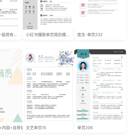
金融-单页030-极简有照片
小红书爆款单页简历模板14--超级简历模板
医生-单页232
面+内容+自荐信
文艺单页15
单页206