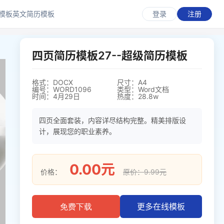
模板
英文简历模板
登录
注册
四页简历模板27--超级简历模板
格式：DOCX
尺寸：A4
编号：WORD1096
类型：Word文档
时间：4月29日
热度：28.8w
四页全面套装，内容详尽结构完整。精美排版设
计，展现您的职业素养。
0.00元
价格：
原价：9.99元
更多在线模板
免费下载